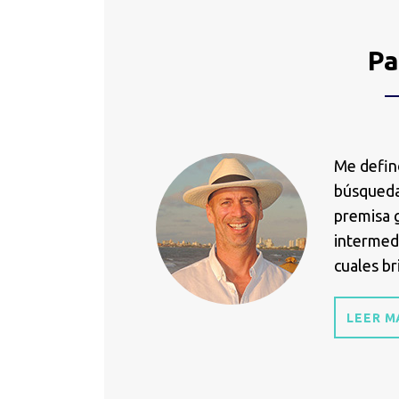
Pa
Me defin
búsqueda
premisa 
intermed
cuales br
LEER M