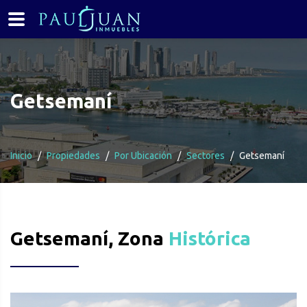
Getsemaní
Inicio
Propiedades
Por Ubicación
Sectores
Getsemaní
Getsemaní, Zona
Histórica